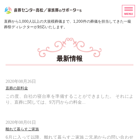
香川県の直葬・家族葬専門
直葬から1,000人以上の大規模葬儀まで、1,200件の葬儀を担当してきた一級
葬祭ディレクターが対応いたします。
ホーム
料金案内
最新情報
サービスの流れ・よくあるご質問
会社概要
2020年08月26日
直葬の新料金
お問い合わせ
この度、自社の寝台車を準備することができました。 それによ
り、直葬に関しては、9万円からの料金...
2020年08月01日
離れて暮らすご家族
6月に入って以降、離れて暮らすご家族ご兄弟からの問い合わせ